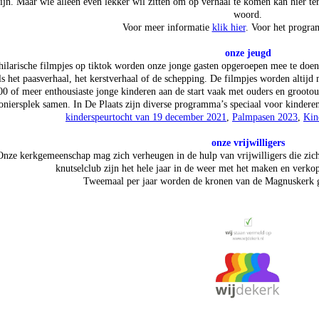
ijn. Maar wie alleen even lekker wil zitten om op verhaal te komen kan hier ter
woord.
Voor meer informatie
klik hier
. Voor het progr
onze jeugd
hilarische filmpjes op tiktok worden onze jonge gasten opgeroepen mee te doen
ls het paasverhaal, het kerstverhaal of de schepping. De filmpjes worden altijd
00 of meer enthousiaste jonge kinderen aan de start vaak met ouders en grooto
oniersplek samen. In De Plaats zijn diverse programma’s speciaal voor kinderen
kinder
speurtocht van 19 december 2021
,
Palmpasen 2023
,
Kin
onze vrijwilligers
Onze kerkgemeenschap mag zich verheugen in de hulp van vrijwilligers die zic
knutselclub zijn het hele jaar in de weer met het maken en ver
Tweemaal per jaar worden de kronen van de Magnuskerk 