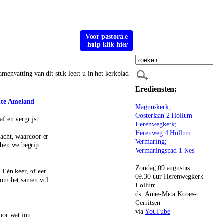
Voor pastorale
hulp klik hier
amenvatting van dit stuk leest u in het kerkblad
Erediensten:
nte Ameland
Magnuskerk;
Oosterlaan 2 Hollum
f en vergrijst.
Herenwegkerk;
Herenweg 4 Hollum
dacht, waardoor er
Vermaning;
bben we begrip
Vermaningspad 1 Nes
Zondag 09 augustus
 Eén keer, of een
09.30 uur Herenwegkerk
n om het samen vol
Hollum
ds. Anne-Meta Kobes-
Gerritsen
via
YouTube
oor wat jou