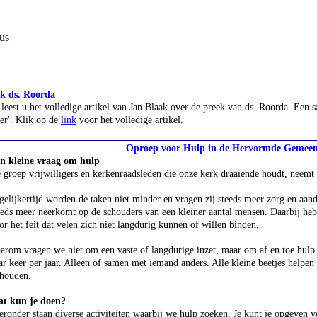
us
k ds. Roorda
 leest u het volledige artikel van Jan Blaak over de preek van ds. Roorda. Een s
er'. Klik op de
link
voor het volledige artikel.
Oproep voor Hulp in de Hervormde Gemee
 kleine vraag om hulp
groep vrijwilligers en kerkenraadsleden die onze kerk draaiende houdt, neemt a
elijkertijd worden de taken niet minder en vragen zij steeds meer zorg en aan
eds meer neerkomt op de schouders van een kleiner aantal mensen. Daarbij he
 het feit dat velen zich niet langdurig kunnen of willen binden.
rom vragen we niet om een vaste of langdurige inzet, maar om af en toe hulp.
r keer per jaar. Alleen of samen met iemand anders. Alle kleine beetjes helpe
houden.
 kun je doen?
ronder staan diverse activiteiten waarbij we hulp zoeken. Je kunt je opgeven v