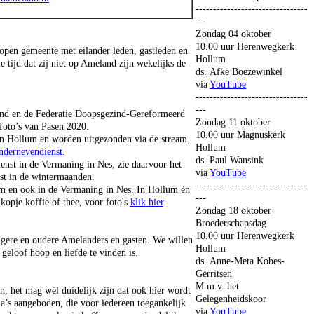
--------------------------------
---
Zondag 04 oktober
10.00 uur Herenwegkerk
pen gemeente met eilander leden, gastleden en
Hollum
e tijd dat zij niet op Ameland zijn wekelijks de
ds. Afke Boezewinkel
via
YouTube
--------------------------------
---
and en de Federatie Doopsgezind-Gereformeerd
Zondag 11 oktober
foto’s van Pasen 2020.
10.00 uur Magnuskerk
n Hollum en worden uitgezonden via de stream.
Hollum
ndernevendienst
.
ds. Paul Wansink
ienst in de Vermaning in Nes, zie daarvoor het
via
YouTube
nst in de wintermaanden.
--------------------------------
llum en ook in de Vermaning in Nes. In Hollum èn
---
kopje koffie of thee, voor foto's
klik hier
.
Zondag 18 oktober
Broederschapsdag
10.00 uur Herenwegkerk
ngere en oudere Amelanders en gasten. We willen
Hollum
geloof hoop en liefde te vinden is.
ds. Anne-Meta Kobes-
Gerritsen
M.m.v. het
n, het mag wèl duidelijk zijn dat ook hier wordt
Gelegenheidskoor
a’s aangeboden, die voor iedereen toegankelijk
via
YouTube