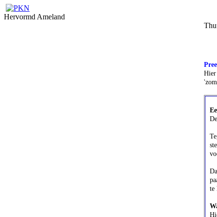
Hervormd Ameland
Thu
Pree
Hier
'zom
Een
De 
Teg
ste
voor
Daa
paa
te 
Wat
Hie