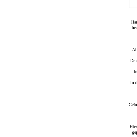
Har
hee
Al
De 
I
In 
Geïn
Hier
ge