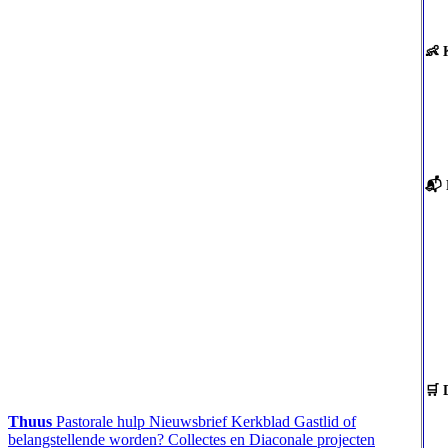
👶 
📬
🛒 
Thuus
Pastorale hulp
Nieuwsbrief
Kerkblad
Gastlid of
belangstellende worden?
Collectes en Diaconale projecten