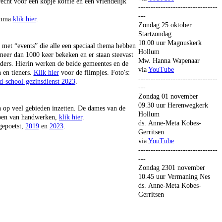
echt voor een kopje koffie en een vriendelijk
--------------------------------
---
amma
klik hier
.
Zondag 25 oktober
Startzondag
10.00 uur Magnuskerk
 met “events” die alle een speciaal thema hebben
Hollum
 meer dan 1000 keer bekeken en er staan steevast
Mw. Hanna Wapenaar
uders. Hierin werken de beide gemeentes en de
via
YouTube
 en tieners.
Klik hier
voor de filmpjes.
Foto's:
--------------------------------
d-school-gezinsdienst 2023
.
---
Zondag 01 november
09.30 uur Herenwegkerk
h op veel gebieden inzetten. De dames van de
Hollum
kopen van handwerken,
klik hier
.
ds. Anne-Meta Kobes-
gepoetst,
2019
en
2023
.
Gerritsen
via
YouTube
--------------------------------
---
Zondag 2301 november
10.45 uur Vermaning Nes
ds. Anne-Meta Kobes-
Gerritsen