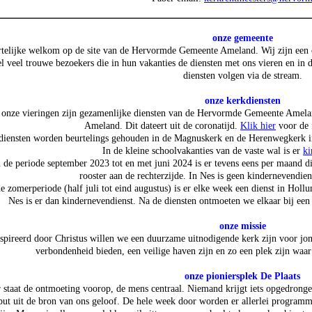
onze
gemeente
telijke welkom op de site van de Hervormde Gemeente Ameland. Wij zijn een o
l veel trouwe bezoekers die in hun vakanties de diensten met ons vieren en in d
diensten volgen via de stream.
onze kerkdiensten
 onze vieringen zijn gezamenlijke diensten van de Hervormde Gemeente Amel
Ameland. Dit dateert uit de coronatijd.
Klik hier
voor de 
diensten worden beurtelings gehouden in de Magnuskerk en de Herenwegkerk i
In de kleine schoolvakanties van de vaste wal is er
ki
n de periode september 2023 tot en met juni 2024 is er tevens eens per maand d
rooster aan de rechterzijde. In Nes is geen kindernevendie
de zomerperiode (half juli tot eind augustus) is er elke week een dienst in Ho
Nes is er dan kindernevendienst. Na de diensten ontmoeten we elkaar bij een 
onze missie
spireerd door Christus willen we een duurzame uitnodigende kerk zijn voor jo
verbondenheid bieden, een veilige haven zijn en zo een plek zijn waar 
onze pioniersplek De Plaats
 staat de ontmoeting voorop, de mens centraal. Niemand krijgt iets opgedronge
put uit de bron van ons geloof. De hele week door worden er allerlei programm