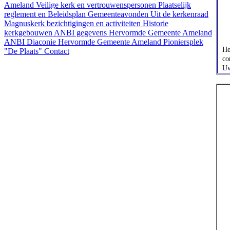
Ameland
Veilige kerk en vertrouwenspersonen
Plaatselijk
reglement en Beleidsplan
Gemeenteavonden
Uit de kerkenraad
Magnuskerk bezichtigingen en activiteiten
Historie
kerkgebouwen
ANBI gegevens Hervormde Gemeente Ameland
ANBI Diaconie Hervormde Gemeente Ameland
Pioniersplek
Hee
"De Plaats"
Contact
con
Uw 