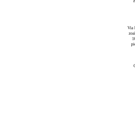
z
Via 
zoa
1
pi