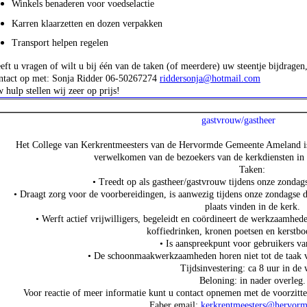
Winkels benaderen voor voedselactie
Karren klaarzetten en dozen verpakken
Transport helpen regelen
ft u vragen of wilt u bij één van de taken (of meerdere) uw steentje bijdragen
tact op met: Sonja Ridder 06-50267274
riddersonja@hotmail.com
hulp stellen wij zeer op prijs!
gastvrouw/gastheer
Het College van Kerkrentmeesters van de Hervormde Gemeente Ameland is 
verwelkomen van de bezoekers van de kerkdiensten in
Taken:
• Treedt op als gastheer/gastvrouw tijdens onze zondag
• Draagt zorg voor de voorbereidingen, is aanwezig tijdens onze zondagse di
plaats vinden in de kerk.
• Werft actief vrijwilligers, begeleidt en coördineert de werkzaamhede
koffiedrinken, kronen poetsen en kerstbo
• Is aanspreekpunt voor gebruikers va
• De schoonmaakwerkzaamheden horen niet tot de taak v
Tijdsinvestering: ca 8 uur in de
Beloning: in nader overleg.
Voor reactie of meer informatie kunt u contact opnemen met de voorzitte
Faber email:
kerkrentmeesters@hervorm