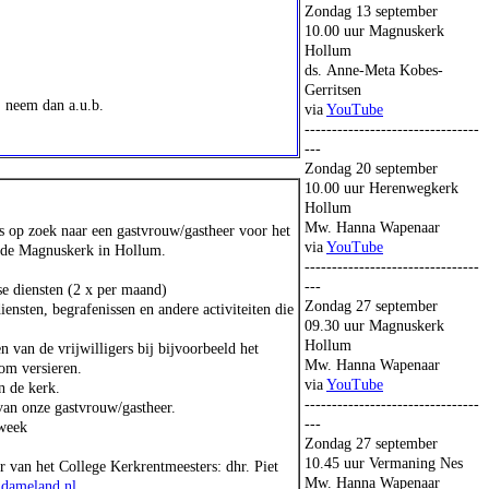
Zondag 13 september
10.00 uur Magnuskerk
Hollum
ds. Anne-Meta Kobes-
Gerritsen
, neem dan a.u.b.
via
YouTube
--------------------------------
---
Zondag 20 september
10.00 uur Herenwegkerk
Hollum
Mw. Hanna Wapenaar
op zoek naar een gastvrouw/gastheer voor het
via
YouTube
 de Magnuskerk in Hollum.
--------------------------------
---
se diensten (2 x per maand)
Zondag 27 september
ensten, begrafenissen en andere activiteiten die
09.30 uur Magnuskerk
Hollum
n van de vrijwilligers bij bijvoorbeeld het
Mw. Hanna Wapenaar
om versieren.
via
YouTube
n de kerk.
--------------------------------
an onze gastvrouw/gastheer.
---
 week
Zondag 27 september
10.45 uur Vermaning Nes
r van het College Kerkrentmeesters: dhr. Piet
Mw. Hanna Wapenaar
dameland.nl