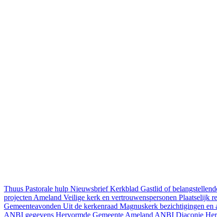
Thuus
Pastorale hulp
Nieuwsbrief
Kerkblad
Gastlid of belangstelle
projecten Ameland
Veilige kerk en vertrouwenspersonen
Plaatselijk 
Gemeenteavonden
Uit de kerkenraad
Magnuskerk bezichtigingen en a
ANBI gegevens Hervormde Gemeente Ameland
ANBI Diaconie He