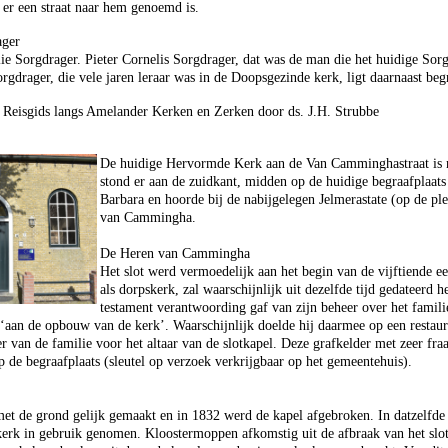
 er een straat naar hem genoemd is.
ager
ie Sorgdrager. Pieter Cornelis Sorgdrager, dat was de man die het huidige So
rgdrager, die vele jaren leraar was in de Doopsgezinde kerk, ligt daarnaast be
s! Reisgids langs Amelander Kerken en Zerken door ds. J.H. Strubbe
De huidige Hervormde Kerk aan de Van Camminghastraat is ni
stond er aan de zuidkant, midden op de huidige begraafplaats
Barbara en hoorde bij de nabijgelegen Jelmerastate (op de p
van Cammingha.
De Heren van Cammingha
Het slot werd vermoedelijk aan het begin van de vijftiende e
als dorpskerk, zal waarschijnlijk uit dezelfde tijd gedateer
testament verantwoording gaf van zijn beheer over het fami
 ‘aan de opbouw van de kerk’. Waarschijnlijk doelde hij daarmee op een restaur
er van de familie voor het altaar van de slotkapel. Deze grafkelder met zeer fra
p de begraafplaats (sleutel op verzoek verkrijgbaar op het gemeentehuis).
met de grond gelijk gemaakt en in 1832 werd de kapel afgebroken. In datzelfde
kerk in gebruik genomen. Kloostermoppen afkomstig uit de afbraak van het slot