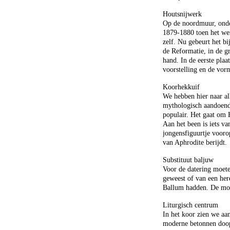
Houtsnijwerk
Op de noordmuur, onder
1879-1880 toen het wer
zelf. Nu gebeurt het bi
de Reformatie, in de g
hand. In de eerste plaa
voorstelling en de vorm
Koorhekkuif
We hebben hier naar al
mythologisch aandoend
populair. Het gaat om 
Aan het been is iets va
jongensfiguurtje vooro
van Aphrodite berijdt.
Substituut baljuw
Voor de datering moete
geweest of van een her
Ballum hadden. De moge
Liturgisch centrum
In het koor zien we aa
moderne betonnen doopv