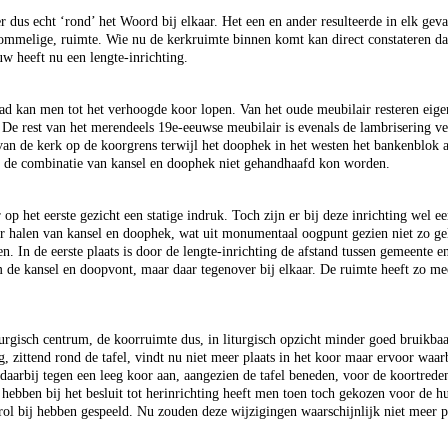
dus echt ‘rond’ het Woord bij elkaar. Het een en ander resulteerde in elk geval
rommelige, ruimte. Wie nu de kerkruimte binnen komt kan direct constateren dat
uw heeft nu een lengte-inrichting.
d kan men tot het verhoogde koor lopen. Van het oude meubilair resteren eigen
De rest van het merendeels 19e-eeuwse meubilair is evenals de lambrisering v
van de kerk op de koorgrens terwijl het doophek in het westen het bankenblok a
t de combinatie van kansel en doophek niet gehandhaafd kon worden.
op het eerste gezicht een statige indruk. Toch zijn er bij deze inrichting wel 
ar halen van kansel en doophek, wat uit monumentaal oogpunt gezien niet zo gel
. In de eerste plaats is door de lengte-inrichting de afstand tussen gemeente
de kansel en doopvont, maar daar tegenover bij elkaar. De ruimte heeft zo mee
iturgisch centrum, de koorruimte dus, in liturgisch opzicht minder goed bruikb
g, zittend rond de tafel, vindt nu niet meer plaats in het koor maar ervoor waa
daarbij tegen een leeg koor aan, aangezien de tafel beneden, voor de koortre
 hebben bij het besluit tot herinrichting heeft men toen toch gekozen voor de h
rol bij hebben gespeeld. Nu zouden deze wijzigingen waarschijnlijk niet meer p