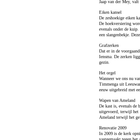
Jaap van der Mey, valt
Eiken kansel
De zeshoekige eiken kan
De hoekversiering wor
evenals onder de kuip. 
een slangenbekje. Deze
Grafzerken
Dat er in de voorgaand
Iensma. De zerken ligg
gezin.
Het orgel
Wanneer we ons nu vanu
Timmenga uit Leeuward
eeuw uitgebreid met ee
Wapen van Ameland
De kast is, evenals de
uitgevoerd, terwijl he
Ameland terwijl het ge
Renovatie 2009
In 2009 is de kerk opn
vastgemaakt tegen het 