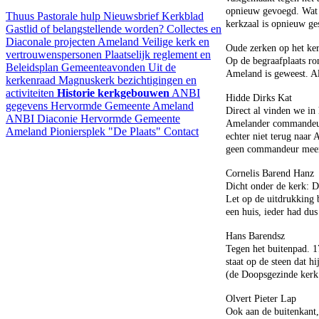
opnieuw gevoegd. Wat v
Thuus
Pastorale hulp
Nieuwsbrief
Kerkblad
kerkzaal is opnieuw ges
Gastlid of belangstellende worden?
Collectes en
Diaconale projecten Ameland
Veilige kerk en
Oude zerken op het ke
vertrouwenspersonen
Plaatselijk reglement en
Op de begraafplaats ro
Beleidsplan
Gemeenteavonden
Uit de
Ameland is geweest. Al
kerkenraad
Magnuskerk bezichtigingen en
activiteiten
Historie kerkgebouwen
ANBI
Hidde Dirks Kat
gegevens Hervormde Gemeente Ameland
Direct al vinden we in 
ANBI Diaconie Hervormde Gemeente
Amelander commandeurs
Ameland
Pioniersplek "De Plaats"
Contact
echter niet terug naar
geen commandeur meer e
Cornelis Barend Hanz
Dicht onder de kerk: 
Let op de uitdrukking 
een huis, ieder had dus
Hans Barendsz
Tegen het buitenpad. 1
staat op de steen dat h
(de Doopsgezinde kerk
Olvert Pieter Lap
Ook aan de buitenkant,