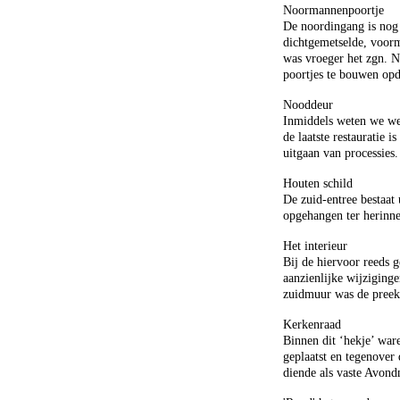
Noormannenpoortje
De noordingang is nog 
dichtgemetselde, voorm
was vroeger het zgn. 
poortjes te bouwen op
Nooddeur
Inmiddels weten we wel 
de laatste restauratie 
uitgaan van processies.
Houten schild
De zuid-entree bestaat 
opgehangen ter herinn
Het interieur
Bij de hiervoor reeds 
aanzienlijke wijziginge
zuidmuur was de preek
Kerkenraad
Binnen dit ‘hekje’ wa
geplaatst en tegenover
diende als vaste Avond