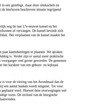
 in een gezellige, maar door oliekachels en
 de hierboven beschreven situatie ingrijpend
lijk nog de laat 17e-eeuwse kansel en het
erdwenen of vervangen. De kansel bevindt zich
fsluit. Het verplaatsen van de kansel maakte het
een paar kanttekeningen te plaatsen. We spraken
ukkig is. Verder zijn er aantal meer praktische
 en voorganger veel groter geworden. De gemeente
r het karakter van een gehoor- en kijkzaal
aar is voor de viering van het Avondmaal dan de
rbij een aantal banken wordt omgezet. Tot voor
den geplaatst werd. Hoewel deze overwegingen wel
uidige vorm. De invloed van de liturgische
laatsvinden.