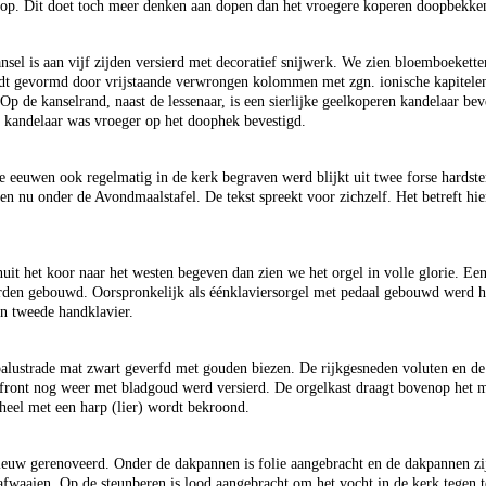
 op. Dit doet toch meer denken aan dopen dan het vroegere koperen doopbekken 
sel is aan vijf zijden versierd met decoratief snijwerk. We zien bloemboeketten
dt gevormd door vrijstaande verwrongen kolommen met zgn. ionische kapitelen.
Op de kanselrand, naast de lessenaar, is een sierlijke geelkoperen kandelaar b
 kandelaar was vroeger op het doophek bevestigd.
e eeuwen ook regelmatig in de kerk begraven werd blijkt uit twee forse hardst
en nu onder de Avondmaalstafel. De tekst spreekt voor zichzelf. Het betreft hi
it het koor naar het westen begeven dan zien we het orgel in volle glorie. Ee
en gebouwd. Oorspronkelijk als éénklaviersorgel met pedaal gebouwd werd het
n tweede handklavier.
 balustrade mat zwart geverfd met gouden biezen. De rijkgesneden voluten en de
t front nog weer met bladgoud werd versierd. De orgelkast draagt bovenop het
heel met een harp (lier) wordt bekroond.
ieuw gerenoveerd. Onder de dakpannen is folie aangebracht en de dakpannen zijn
afwaaien. Op de steunberen is lood aangebracht om het vocht in de kerk tegen 