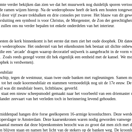
te verder bekijken dan zien we dat het muurwerk nog duidelijk sporen vertoon
 de ramen wijzen hierop. Na de wederopbouw heeft de kerk een houten tongewe
d door vijf zware trekbalken en drie consoles per travee. Het blauw van dit gew
orsluiting een symbool is voor Christus, de Morgenster, de Zon der gerechtighei
zullen ons nu verder bepalen tot enkele onderdelen van het interieur.
sten de kerk binnenkomt is het eerste dat men ziet het oude doophek. Dit date
 de wederopbouw. Het onderstel van het eikenhouten hek bestaat uit dichte onbew
 een ‘arcade’ dragen waarop decoratief snijwerk is aangebracht in de vorm v
 Zoals reeds gezegd vormt dit hek eigenlijk een eenheid met de kansel. We mo
ophek is verdwenen).
eubilair
 schip, tegen de westmuur, staan twee oude banken met rugleuningen. Samen me
tot het oude koormeubilair en stammen vermoedelijk nog uit de 17e eeuw. De c
d was dit meubilair boers, lichtblauw, geverfd.
p staat een nieuw scheepsmodel gemaakt naar het voorbeeld van een driemaster u
ander zeevaart van het verleden toch in herinnering levend gehouden.
 middenpad hangen drie forse geelkoperen 16-armige kroonluchters. Deze werd
operslager te Amsterdam. Deze kaarsenkronen waren nodig geworden vanwege de
aantal mensen dat deze bijeenkomsten bezocht was zo groot dat men zich met d
n blijven staan en namen het licht van de stekers op de banken weg. De kroonl