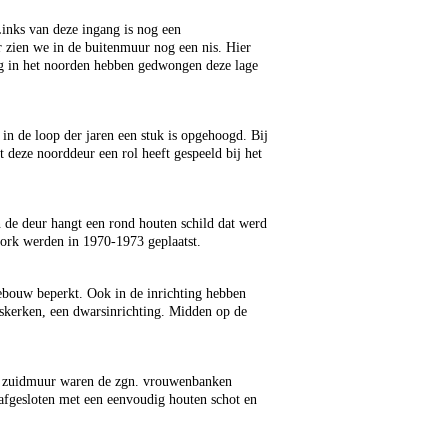
Links van deze ingang is nog een
r zien we in de buitenmuur nog een nis. Hier
g in het noorden hebben gedwongen deze lage
f in de loop der jaren een stuk is opgehoogd. Bij
at deze noorddeur een rol heeft gespeeld bij het
en de deur hangt een rond houten schild dat werd
ork werden in 1970-1973 geplaatst.
gebouw beperkt. Ook in de inrichting hebben
rpskerken, een dwarsinrichting. Midden op de
de zuidmuur waren de zgn. vrouwenbanken
afgesloten met een eenvoudig houten schot en