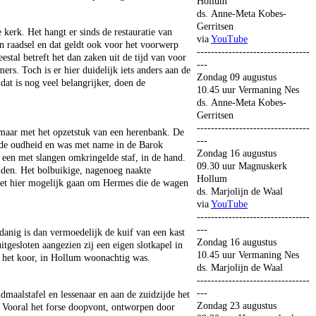
Hollum
ds. Anne-Meta Kobes-
Gerritsen
erk. Het hangt er sinds de restauratie van
via
YouTube
n raadsel en dat geldt ook voor het voorwerp
--------------------------------
stal betreft het dan zaken uit de tijd van voor
---
rs. Toch is er hier duidelijk iets anders aan de
Zondag 09 augustus
 dat is nog veel belangrijker, doen de
10.45 uur Vermaning Nes
ds. Anne-Meta Kobes-
Gerritsen
--------------------------------
 maar met het opzetstuk van een herenbank. De
---
 de oudheid en was met name in de Barok
Zondag 16 augustus
een met slangen omkringelde staf, in de hand.
09.30 uur Magnuskerk
uiden. Het bolbuikige, nagenoeg naakte
Hollum
 het hier mogelijk gaan om Hermes die de wagen
ds. Marjolijn de Waal
via
YouTube
--------------------------------
---
anig is dan vermoedelijk de kuif van een kast
Zondag 16 augustus
tgesloten aangezien zij een eigen slotkapel in
10.45 uur Vermaning Nes
in het koor, in Hollum woonachtig was.
ds. Marjolijn de Waal
--------------------------------
---
maalstafel en lessenaar en aan de zuidzijde het
Zondag 23 augustus
 Vooral het forse doopvont, ontworpen door