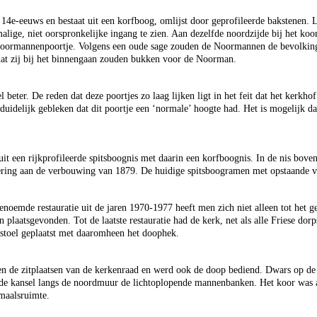
14e-eeuws en bestaat uit een korfboog, omlijst door geprofileerde bakstenen. 
alige, niet oorspronkelijke ingang te zien. Aan dezelfde noordzijde bij het koo
Noormannenpoortje. Volgens een oude sage zouden de Noormannen de bevolkin
dat zij bij het binnengaan zouden bukken voor de Noorman.
beter. De reden dat deze poortjes zo laag lijken ligt in het feit dat het kerkho
is duidelijk gebleken dat dit poortje een ‘normale’ hoogte had. Het is mogelijk d
uit een rijkprofileerde spitsboognis met daarin een korfboognis. In de nis bov
ering aan de verbouwing van 1879. De huidige spitsboogramen met opstaande v
genoemde restauratie uit de jaren 1970-1977 heeft men zich niet alleen tot het 
n plaatsgevonden. Tot de laatste restauratie had de kerk, net als alle Friese do
stoel geplaatst met daaromheen het doophek.
ren de zitplaatsen van de kerkenraad en werd ook de doop bediend. Dwars op 
 de kansel langs de noordmuur de lichtoplopende mannenbanken. Het koor was 
maalsruimte.