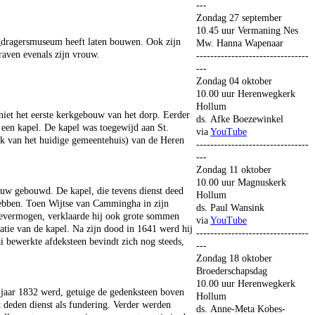
---
Zondag 27 september
10.45 uur Vermaning Nes
rgdragersmuseum heeft laten bouwen. Ook zijn
Mw. Hanna Wapenaar
graven evenals zijn vrouw.
--------------------------------
---
Zondag 04 oktober
10.00 uur Herenwegkerk
Hollum
et het eerste kerkgebouw van het dorp. Eerder
ds. Afke Boezewinkel
 een kapel. De kapel was toegewijd aan St.
via
YouTube
lek van het huidige gemeentehuis) van de Heren
--------------------------------
---
Zondag 11 oktober
10.00 uur Magnuskerk
euw gebouwd. De kapel, die tevens dienst deed
Hollum
d hebben. Toen Wijtse van Cammingha in zijn
ds. Paul Wansink
lievermogen, verklaarde hij ook grote sommen
via
YouTube
atie van de kapel. Na zijn dood in 1641 werd hij
--------------------------------
ai bewerkte afdeksteen bevindt zich nog steeds,
---
Zondag 18 oktober
Broederschapsdag
10.00 uur Herenwegkerk
 jaar 1832 werd, getuige de gedenksteen boven
Hollum
 deden dienst als fundering. Verder werden
ds. Anne-Meta Kobes-