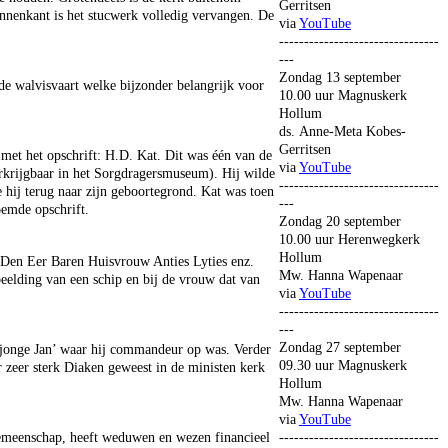
Gerritsen
nnenkant is het stucwerk volledig vervangen. De
via
YouTube
--------------------------------
---
Zondag 13 september
de walvisvaart welke bijzonder belangrijk voor
10.00 uur Magnuskerk
Hollum
ds. Anne-Meta Kobes-
Gerritsen
 met het opschrift: H.D. Kat. Dit was één van de
via
YouTube
krijgbaar in het Sorgdragersmuseum). Hij wilde
--------------------------------
hij terug naar zijn geboortegrond. Kat was toen
---
oemde opschrift.
Zondag 20 september
10.00 uur Herenwegkerk
Hollum
Den Eer Baren Huisvrouw Anties Lyties enz.
Mw. Hanna Wapenaar
eelding van een schip en bij de vrouw dat van
via
YouTube
--------------------------------
---
Zondag 27 september
 jonge Jan’ waar hij commandeur op was. Verder
09.30 uur Magnuskerk
ar zeer sterk Diaken geweest in de ministen kerk
Hollum
Mw. Hanna Wapenaar
via
YouTube
gemeenschap, heeft weduwen en wezen financieel
--------------------------------