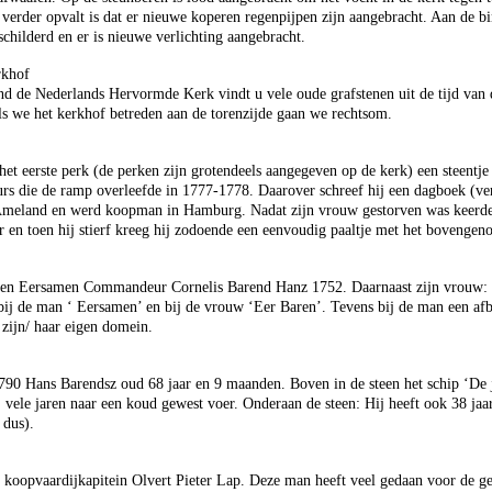
erder opvalt is dat er nieuwe koperen regenpijpen zijn aangebracht. Aan de bi
childerd en er is nieuwe verlichting aangebracht.
rkhof
nd de Nederlands Hervormde Kerk vindt u vele oude grafstenen uit de tijd van 
s we het kerkhof betreden aan de torenzijde gaan we rechtsom.
het eerste perk (de perken zijn grotendeels aangegeven op de kerk) een steentje
 die de ramp overleefde in 1777-1778. Daarover schreef hij een dagboek (ver
 Ameland en werd koopman in Hamburg. Nadat zijn vrouw gestorven was keerde 
n toen hij stierf kreeg hij zodoende een eenvoudig paaltje met het bovengen
Den Eersamen Commandeur Cornelis Barend Hanz 1752. Daarnaast zijn vrouw: 
bij de man ‘ Eersamen’ en bij de vrouw ‘Eer Baren’. Tevens bij de man een afb
 zijn/ haar eigen domein.
790 Hans Barendsz oud 68 jaar en 9 maanden. Boven in de steen het schip ‘De
ij vele jaren naar een koud gewest voer. Onderaan de steen: Hij heeft ook 38 ja
 dus).
 koopvaardijkapitein Olvert Pieter Lap. Deze man heeft veel gedaan voor de 