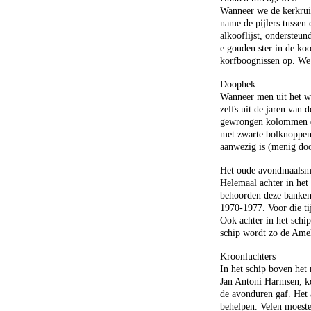
Wanneer we de kerkruim
name de pijlers tussen
alkooflijst, ondersteun
e gouden ster in de ko
korfboognissen op. We 
Doophek
Wanneer men uit het we
zelfs uit de jaren van
gewrongen kolommen die
met zwarte bolknoppen.
aanwezig is (menig do
Het oude avondmaalsm
Helemaal achter in het
behoorden deze banken 
1970-1977. Voor die tij
Ook achter in het schi
schip wordt zo de Amel
Kroonluchters
In het schip boven het
Jan Antoni Harmsen, k
de avonduren gaf. Het 
behelpen. Velen moeste