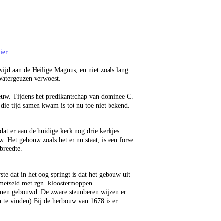
ier
ijd aan de Heilige Magnus, en niet zoals lang
Watergeuzen verwoest.
euw. Tijdens het predikantschap van dominee C.
ie tijd samen kwam is tot nu toe niet bekend.
dat er aan de huidige kerk nog drie kerkjes
. Het gebouw zoals het er nu staat, is een forse
breedte.
e dat in het oog springt is dat het gebouw uit
gemetseld met zgn. kloostermoppen.
tenen gebouwd. De zware steunberen wijzen er
n te vinden) Bij de herbouw van 1678 is er