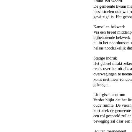
'Rond' het woord
De gemeente kwam hier 
losse stoelen ook wat 
gewijzigd is. Het gebo
Kansel en hekwerk
Via een breed middenpa
bijbehorende hekwerk. 
nu in het noordoosten 
helaas noodzakelijk da
Statige indruk
Het geheel maakt zeker 
reeds over het uit elka
overwegingen te noemen
komt niet meer rondom 
gekregen.
Liturgisch centrum
Verder blijkt dat het l
oude ruimte. De vierin
kort keek de gemeente 
een rol gespeeld zullen
beweging zal daar een 
Houten torengewelf