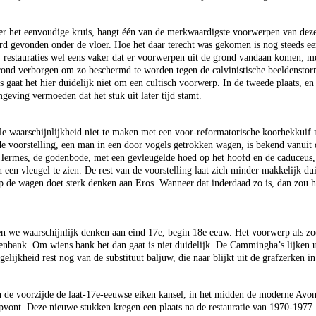
 het eenvoudige kruis, hangt één van de merkwaardigste voorwerpen van deze k
d gevonden onder de vloer. Hoe het daar terecht was gekomen is nog steeds ee
j restauraties wel eens vaker dat er voorwerpen uit de grond vandaan komen; mee
rond verborgen om zo beschermd te worden tegen de calvinistische beeldenstorme
ts gaat het hier duidelijk niet om een cultisch voorwerp. In de tweede plaats, en
geving vermoeden dat het stuk uit later tijd stamt.
le waarschijnlijkheid niet te maken met een voor-reformatorische koorhekkuif
e voorstelling, een man in een door vogels getrokken wagen, is bekend vanuit
Hermes, de godenbode, met een gevleugelde hoed op het hoofd en de caduceus, 
n een vleugel te zien. De rest van de voorstelling laat zich minder makkelijk d
p de wagen doet sterk denken aan Eros. Wanneer dat inderdaad zo is, dan zou
n we waarschijnlijk denken aan eind 17e, begin 18e eeuw. Het voorwerp als zod
enbank. Om wiens bank het dan gaat is niet duidelijk. De Cammingha’s lijken ui
lijkheid rest nog van de substituut baljuw, die naar blijkt uit de grafzerken 
n de voorzijde de laat-17e-eeuwse eiken kansel, in het midden de moderne Avond
ont. Deze nieuwe stukken kregen een plaats na de restauratie van 1970-1977.