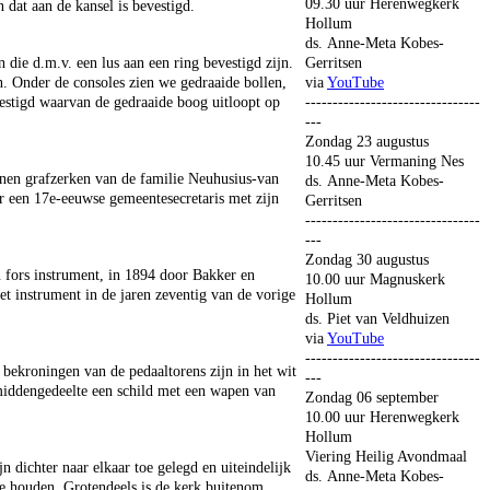
09.30 uur Herenwegkerk
dat aan de kansel is bevestigd.
Hollum
ds. Anne-Meta Kobes-
 die d.m.v. een lus aan een ring bevestigd zijn.
Gerritsen
 Onder de consoles zien we gedraaide bollen,
via
YouTube
evestigd waarvan de gedraaide boog uitloopt op
--------------------------------
---
Zondag 23 augustus
10.45 uur Vermaning Nes
enen grafzerken van de familie Neuhusius-van
ds. Anne-Meta Kobes-
er een 17e-eeuwse gemeentesecretaris met zijn
Gerritsen
--------------------------------
---
Zondag 30 augustus
n fors instrument, in 1894 door Bakker en
10.00 uur Magnuskerk
 instrument in de jaren zeventig van de vorige
Hollum
ds. Piet van Veldhuizen
via
YouTube
--------------------------------
 bekroningen van de pedaaltorens zijn in het wit
---
 middengedeelte een schild met een wapen van
Zondag 06 september
10.00 uur Herenwegkerk
Hollum
Viering Heilig Avondmaal
 dichter naar elkaar toe gelegd en uiteindelijk
ds. Anne-Meta Kobes-
te houden. Grotendeels is de kerk buitenom