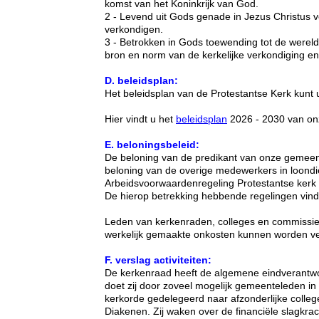
komst van het Koninkrijk van God.
2 - Levend uit Gods genade in Jezus Christus 
verkondigen.
3 - Betrokken in Gods toewending tot de wereld,
bron en norm van de kerkelijke verkondiging en
D. beleidsplan:
Het beleidsplan van de Protestantse Kerk kunt u
Hier
vindt u het
beleidsplan
2026 - 2030 van on
E. beloningsbeleid:
De beloning van de predikant van onze gemeente
beloning van de overige medewerkers in loondien
Arbeidsvoorwaardenregeling Protestantse kerk 
De hierop betrekking hebbende regelingen vindt
Leden van kerkenraden, colleges en commissi
werkelijk gemaakte onkosten kunnen worden v
F. verslag activiteiten:
De kerkenraad heeft de algemene eindverantwo
doet zij door zoveel mogelijk gemeenteleden in t
kerkorde gedelegeerd naar afzonderlijke colle
Diakenen. Zij waken over de financiële slagkra