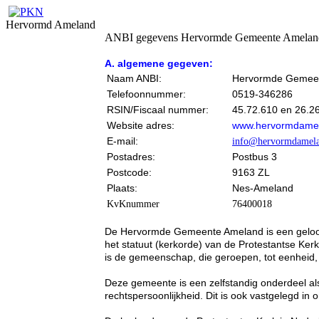
Hervormd Ameland
ANBI gegevens Hervormde Gemeente Amelan
A. algemene gegeven:
Naam ANBI:
Hervormde Gemeen
Telefoonnummer:
0519-346286
RSIN/Fiscaal nummer:
45.72.610 en 26.2
Website adres:
www.hervormdamel
E-mail:
info@hervormdamela
Postadres:
Postbus 3
Postcode:
9163 ZL
Plaats:
Nes-Ameland
KvKnummer
76400018
De Hervormde Gemeente Ameland is een geloofs
het statuut (kerkorde) van de Protestantse Kerk
is de gemeenschap, die geroepen, tot eenheid
Deze gemeente is een zelfstandig onderdeel als 
rechtspersoonlijkheid. Dit is ook vastgelegd in o