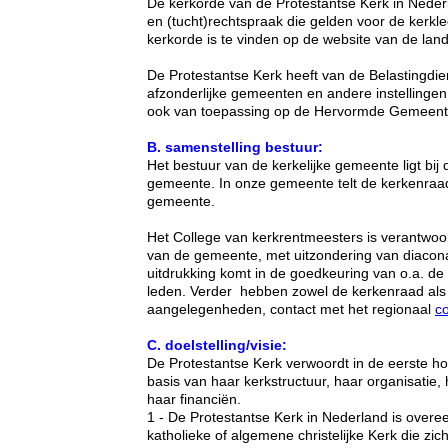
De kerkorde van de Protestantse Kerk in Nederl
en (tucht)rechtspraak die gelden voor de ker
kerkorde is te vinden op de website van de land
De Protestantse Kerk heeft van de Belastingdi
afzonderlijke gemeenten en andere instellingen
ook van toepassing op
de Hervormde Gemeente
B. samenstelling bestuur:
Het bestuur van de kerkelijke gemeente ligt b
gemeente. In onze gemeente telt de kerkenraad 
gemeente.
Het College van kerkrentmeesters is verantwoo
van de gemeente, met uitzondering van diacona
uitdrukking komt in de goedkeuring van o.a. de 
leden. Verder hebben zowel de kerkenraad als h
aangelegenheden, contact met het regionaal
c
C. doelstelling/visie:
De Protestantse Kerk verwoordt in de eerste hoo
basis van haar kerkstructuur, haar organisatie
haar financiën.
1 - De Protestantse Kerk in Nederland is overee
katholieke of algemene christelijke Kerk die zic