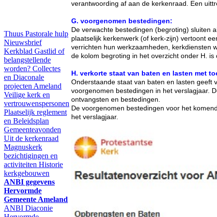
verantwoording af aan de kerkenraad. Een uittr
G. voorgenomen bestedingen:
De verwachte bestedingen (begroting) sluiten a
Thuus
Pastorale hulp
plaatselijk kerkenwerk (of kerk-zijn) vertoont e
Nieuwsbrief
verrichten hun werkzaamheden, kerkdiensten wo
Kerkblad
Gastlid of
de kolom begroting in het overzicht onder H. is d
belangstellende
worden?
Collectes
H. verkorte staat van baten en lasten met to
en Diaconale
Onderstaande staat van baten en lasten geeft v
projecten Ameland
voorgenomen bestedingen in het verslagjaar. De
Veilige kerk en
ontvangsten en bestedingen.
vertrouwenspersonen
De voorgenomen bestedingen voor het komende 
Plaatselijk reglement
het verslagjaar.
en Beleidsplan
Gemeenteavonden
Uit de kerkenraad
Magnuskerk
bezichtigingen en
activiteiten
Historie
kerkgebouwen
ANBI gegevens
Hervormde
Gemeente Ameland
ANBI Diaconie
Hervormde